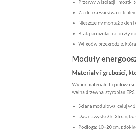
Przerwy w izolacji i mostki 
Za cienka warstwa ociepleni
Nieszczelny montaż okien i 
Brak paroizolacji albo zły 
Wilgoć w przegrodzie, która
Moduły energooszc
Materiały i grubości, kt
Wybór materiału to połowa sukc
wełna drzewna, styropian EPS, p
Ściana modułowa: celuj w 15
Dach: zwykle 25–35 cm, bo c
Podłoga: 10–20 cm, z dokł