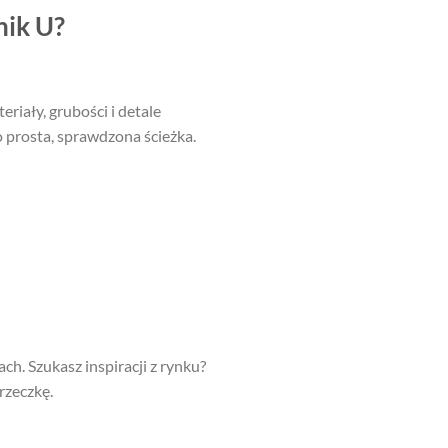
nik U?
riały, grubości i detale
o prosta, sprawdzona ścieżka.
ch. Szukasz inspiracji z rynku?
rzeczkę.