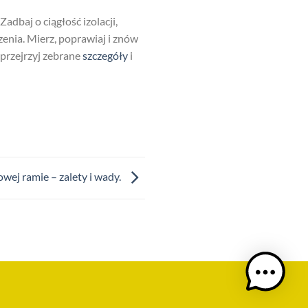
dbaj o ciągłość izolacji,
czenia. Mierz, poprawiaj i znów
 przejrzyj zebrane
szczegóły
i
ej ramie – zalety i wady.