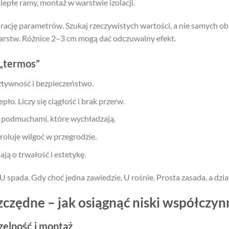
iepłe ramy, montaż w warstwie izolacji.
ację parametrów. Szukaj rzeczywistych wartości, a nie samych ob
arstw. Różnice 2–3 cm mogą dać odczuwalny efekt.
 „termos”
tywność i bezpieczeństwo.
pło. Liczy się ciągłość i brak przerw.
d podmuchami, które wychładzają.
roluje wilgoć w przegrodzie.
ją o trwałość i estetykę.
 spada. Gdy choć jedna zawiedzie, U rośnie. Prosta zasada, a dzia
zędne – jak osiągnąć niski współczyn
czelność i montaż