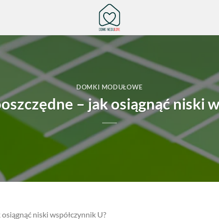
DOMKI MODUŁOWE
szczędne – jak osiągnąć niski 
osiągnąć niski współczynnik U?