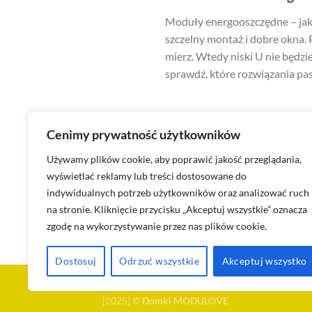
Moduły energooszczędne – jak o
szczelny montaż i dobre okna. Pl
mierz. Wtedy niski U nie będzi
sprawdź, które rozwiązania pa
Cenimy prywatność użytkowników
Używamy plików cookie, aby poprawić jakość przeglądania,
wyświetlać reklamy lub treści dostosowane do
Jak wygląda fabryka do
indywidualnych potrzeb użytkowników oraz analizować ruch
na stronie. Kliknięcie przycisku „Akceptuj wszystkie” oznacza
zgodę na wykorzystywanie przez nas plików cookie.
Dostosuj
Odrzuć wszystkie
Akceptuj wszystko
BLOG
POLITYKA PRYWATNOŚCI
REGULAMIN
[2025] ©
Domki MODULOVE