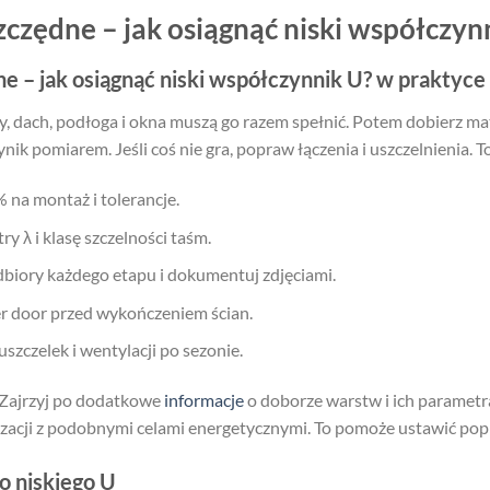
zędne – jak osiągnąć niski współczyn
 – jak osiągnąć niski współczynnik U? w praktyce
ny, dach, podłoga i okna muszą go razem spełnić. Potem dobierz mate
k pomiarem. Jeśli coś nie gra, popraw łączenia i uszczelnienia. T
 na montaż i tolerancje.
y λ i klasę szczelności taśm.
biory każdego etapu i dokumentuj zdjęciami.
r door przed wykończeniem ścian.
szczelek i wentylacji po sezonie.
? Zajrzyj po dodatkowe
informacje
o doborze warstw i ich parametra
izacji z podobnymi celami energetycznymi. To pomoże ustawić pop
o niskiego U