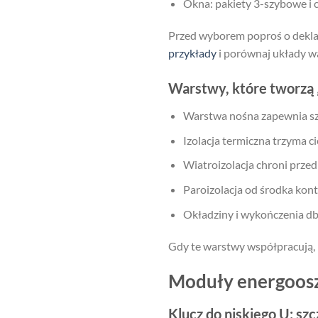
Okna: pakiety 3-szybowe i c
Przed wyborem poproś o deklar
przykłady
i porównaj układy w
Warstwy, które tworzą
Warstwa nośna zapewnia sz
Izolacja termiczna trzyma cie
Wiatroizolacja chroni prze
Paroizolacja od środka kont
Okładziny i wykończenia dba
Gdy te warstwy współpracują, U
Moduły energooszc
Klucz do niskiego U: sz