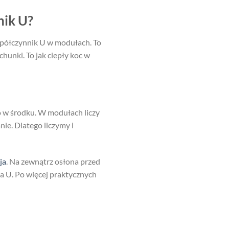
nik U?
spółczynnik U w modułach. To
chunki. To jak ciepły koc w
ło w środku. W modułach liczy
nie. Dlatego liczymy i
ja
. Na zewnątrz osłona przed
a U. Po więcej praktycznych