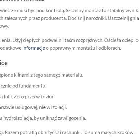
owietrze musi być pod kontrolą. Szczelny montaż to stabilny wynik
zalecanych przez producenta. Dociśnij narożniki. Uszczelnij gnia
owy.
nia. Użyj ciepłych podwalin i taśm rozprężnych. Ościeża ociepl od
 dodatkowe
informacje
o poprawnym montażu i odbiorach.
icę
lone klinami z tego samego materiału.
icznie od fundamentu.
folii. Zero przerw i dziur.
stwie usługowej, nie w izolacji.
a hydroizolacja, by uniknąć zawilgocenia.
gi. Razem potrafią obniżyć U i rachunki. To suma małych kroków.