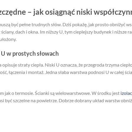
zędne – jak osiągnąć niski współczyn
muszą być pełne trudnych słów. Dziś pokażę, jak prosto obniżyć w
 ściany, dach i okna. Im niższy U, tym cieplejszy budynek i niższe ra
 ułożony.
k U w prostych słowach
a opisuje straty ciepła. Niski U oznacza, że przegroda trzyma ciep
ubość, łączenia i montaż. Jedna słaba warstwa podnosi U w całej ścia
im jak o termosie. Ścianki są wielowarstwowe. W środku jest
izolac
usi być szczelne na powietrze. Dobrze dobrany układ warstw obniż
U