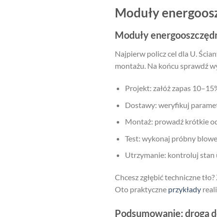
Moduły energooszc
Moduły energooszczędne
Najpierw policz cel dla U. Ścia
montażu. Na końcu sprawdź wyni
Projekt: załóż zapas 10–15%
Dostawy: weryfikuj parametr
Montaż: prowadź krótkie od
Test: wykonaj próbny blowe
Utrzymanie: kontroluj stan u
Chcesz zgłębić techniczne tło
Oto praktyczne
przykłady
real
Podsumowanie: droga d