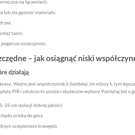
termiczne na łączeniach.
a lub zła gęstość materiału.
drzwi.
montaż taśm.
 pogarsza izolacyjność.
zędne – jak osiągnąć niski współczyn
óre działają
esu. Ważny jest współczynnik λ (lambda). Im niższy λ, tym lepsza
łyty PIR i celuloza to proste i skuteczne wybory. Pamiętaj też o g
–25 cm izolacji dobrej jakości.
iepło ucieka do góry.
adnym ociepleniem krawędzi.