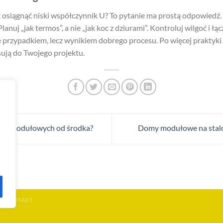
siągnąć niski współczynnik U? To pytanie ma prostą odpowiedź. Za
anuj „jak termos”, a nie „jak koc z dziurami”. Kontroluj wilgoć i łą
e przypadkiem, lecz wynikiem dobrego procesu. Po więcej praktyki
sują do Twojego projektu.
mów modułowych od środka?
Domy modułowe na stalow
KONTAKT