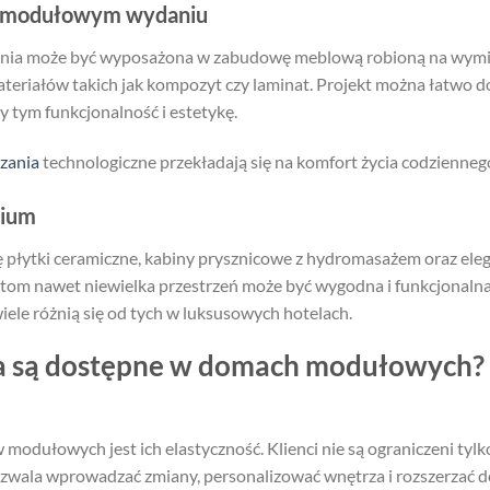
w modułowym wydaniu
a może być wyposażona w zabudowę meblową robioną na wymiar
teriałów takich jak kompozyt czy laminat. Projekt można łatwo d
 tym funkcjonalność i estetykę.
zania
technologiczne przekładają się na komfort życia codzienneg
mium
ę płytki ceramiczne, kabiny prysznicowe z hydromasażem oraz ele
tom nawet niewielka przestrzeń może być wygodna i funkcjonal
ewiele różnią się od tych w luksusowych hotelach.
a są dostępne w domach modułowych? –
 modułowych jest ich elastyczność. Klienci nie są ograniczeni ty
wala wprowadzać zmiany, personalizować wnętrza i rozszerzać d