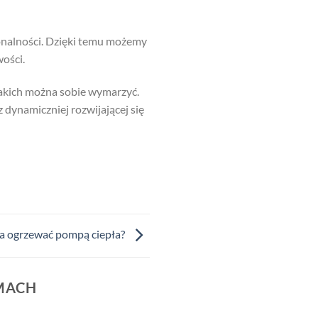
jonalności. Dzięki temu możemy
ości.
akich można sobie wymarzyć.
z dynamiczniej rozwijającej się
 ogrzewać pompą ciepła?
MACH