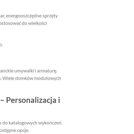
, energooszczędne sprzęty
ostosować do wielkości
o.
ganckie umywalki i armaturę.
na. Wiele domków modułowych
 Personalizacja i
lko do katalogowych wykończeń.
ostępne opcje.