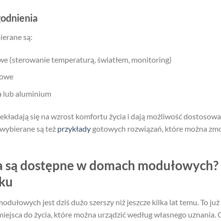
odnienia
erane są:
e (sterowanie temperaturą, światłem, monitoring)
zowe
a lub aluminium
ekładają się na wzrost komfortu życia i dają możliwość dostosow
o wybierane są też
przykłady
gotowych rozwiązań, które można zm
ia są dostępne w domach modułowych
nku
łowych jest dziś dużo szerszy niż jeszcze kilka lat temu. To już
miejsca do życia, które można urządzić według własnego uznania. 