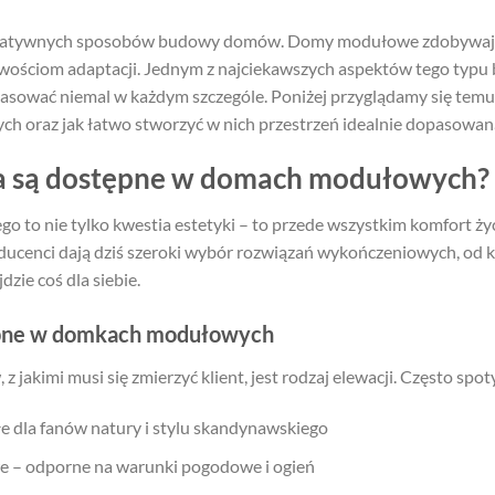
ernatywnych sposobów budowy domów. Domy modułowe zdobywają 
liwościom adaptacji. Jednym z najciekawszych aspektów tego typ
sować niemal w każdym szczególe. Poniżej przyglądamy się temu,
 oraz jak łatwo stworzyć w nich przestrzeń idealnie dopasowan
 są dostępne w domach modułowych? – 
to nie tylko kwestia estetyki – to przede wszystkim komfort życ
oducenci dają dziś szeroki wybór rozwiązań wykończeniowych, od 
dzie coś dla siebie.
ępne w domkach modułowych
jakimi musi się zmierzyć klient, jest rodzaj elewacji. Często spot
e dla fanów natury i stylu skandynawskiego
 – odporne na warunki pogodowe i ogień