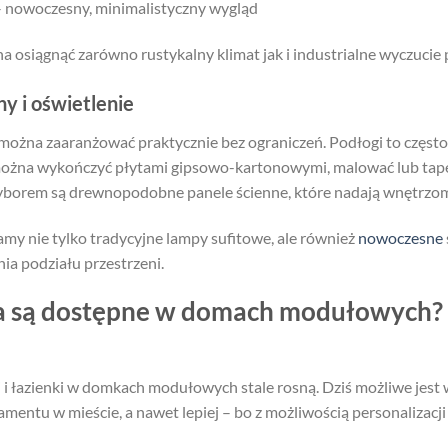
– nowoczesny, minimalistyczny wygląd
osiągnąć zarówno rustykalny klimat jak i industrialne wyczucie p
ny i oświetlenie
na zaaranżować praktycznie bez ograniczeń. Podłogi to często
 można wykończyć płytami gipsowo-kartonowymi, malować lub tapet
orem są drewnopodobne panele ścienne, które nadają wnętrzom p
my nie tylko tradycyjne lampy sufitowe, ale również
nowoczesne
nia podziału przestrzeni.
a są dostępne w domach modułowych? 
i łazienki w domkach modułowych stale rosną. Dziś możliwe jest
entu w mieście, a nawet lepiej – bo z możliwością personalizacji