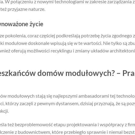
ia. W połączeniu z nowymi technologiami w zakresie zarządzania z
 też przyjazne naturze.
noważone życie
e pokolenia, coraz częściej podkreślają potrzebę życia zgodnego z
i modułowe doskonale wpisują się w te wartości. Nie tylko są z
wnież oferują możliwości recyklingu i zmiany układów architekton
mieszkańców domów modułowych? – Prak
ów modułowych stają się najlepszymi ambasadorami tej technolog
i, którzy zaczęli z pewnym dystansem, dzisiaj przyznają, że są po
kcji.
reśla też bezproblemowość etapu projektowania i współpracy z fi
dczenie z budownictwem, które przebiegło sprawnie i niemal bezs