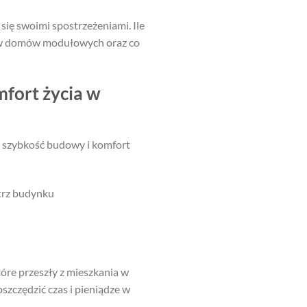
się swoimi spostrzeżeniami. Ile
ńców domów modułowych oraz co
fort życia w
t szybkość budowy i komfort
ątrz budynku
óre przeszły z mieszkania w
zczędzić czas i pieniądze w