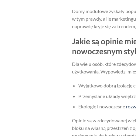
Domy modułowe zyskały popularn
w tym prawdy, a ile marketing
naprawdę kryje się za trendem,
Jakie są opinie 
nowoczesnym sty
Dla wielu osób, które zdecydo
użytkowania. Wypowiedzi mies
Wyjątkowo dobrą izolację c
Przemyślane układy wnętrz i
Ekologię i nowoczesne
rozw
Opinie są w zdecydowanej więks
bloku na własną przestrzeń z 
porównaniu do budowy stand