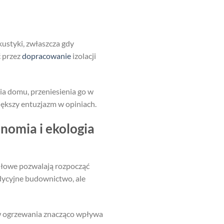
ustyki, zwłaszcza gdy
ć przez
dopracowanie
izolacji
ia domu, przeniesienia go w
większy entuzjazm w opiniach.
omia i ekologia
ułowe pozwalają rozpocząć
adycyjne budownictwo, ale
w ogrzewania znacząco wpływa