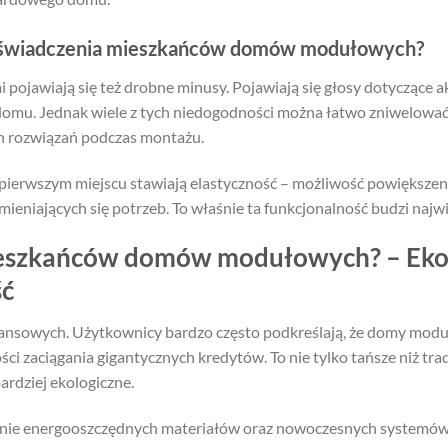
doświadczenia mieszkańców domów modułowych?
ojawiają się też drobne minusy. Pojawiają się głosy dotyczące ak
domu. Jednak wiele z tych niedogodności można łatwo zniwelowa
h rozwiązań podczas montażu.
pierwszym miejscu stawiają elastyczność – możliwość powiększen
 zmieniających się potrzeb. To właśnie ta funkcjonalność budzi naj
mieszkańców domów modułowych? – Ekon
ść
nansowych. Użytkownicy bardzo często podkreślają, że domy mod
ści zaciągania gigantycznych kredytów. To nie tylko tańsze niż tr
ardziej ekologiczne.
anie energooszczędnych materiałów oraz nowoczesnych systemó