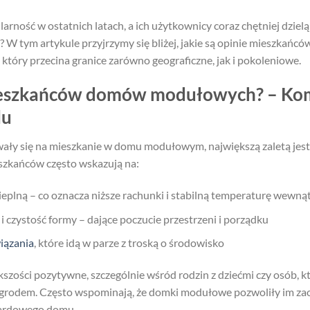
ość w ostatnich latach, a ich użytkownicy coraz chętniej dzielą 
u? W tym artykule przyjrzymy się bliżej, jakie są opinie mieszka
 który przecina granice zarówno geograficzne, jak i pokoleniowe.
mieszkańców domów modułowych? – Kom
lu
wały się na mieszkanie w domu modułowym, największą zaletą jes
zkańców często wskazują na:
ieplną – co oznacza niższe rachunki i stabilną temperaturę wewn
 czystość formy – dające poczucie przestrzeni i porządku
iązania
, które idą w parze z troską o środowisko
zości pozytywne, szczególnie wśród rodzin z dziećmi czy osób, kt
ogrodem. Często wspominają, że domki modułowe pozwoliły im zaos
ardowego domu.