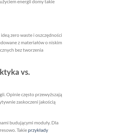
użyciem energii domy takie
 ideą zero waste i oszczędności
budowane z materiałów o niskim
icznych bez tworzenia
tyka vs.
ii. Opinie często przewyższają
zytywnie zaskoczeni jakością
rmami budującymi moduły. Dla
tresowo. Takie
przykłady