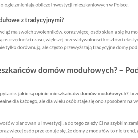
ologie zmieniają oblicze inwestycji mieszkaniowych w Polsce.
ułowe z tradycyjnymi?
ciąż ma swoich zwolenników, coraz więcej osób skłania się ku 
wą oszczędności czasu, większej przewidywalności kosztów i elast
e tylko dorównują, ale często przewyższają tradycyjne domy pod
mieszkańców domów modułowych? – Po
pytanie:
jakie są opinie mieszkańców domów modułowych?
, br
dealne dla każdego, ale dla wielu osób staje się ono sposobem na w
atwość w planowaniu inwestycji, a do tego zależy Ci na szybkim 
oraz więcej osób przekonuje się, że domy z modułów to nie trend