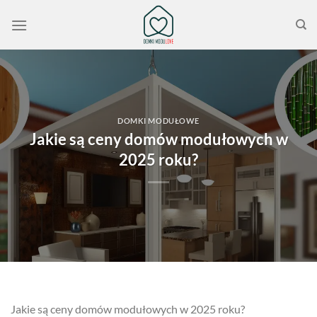
Przewiń
do
zawartości
DOMKI MODUŁOWE
Jakie są ceny domów modułowych w
2025 roku?
Jakie są ceny domów modułowych w 2025 roku?