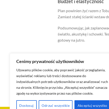
Budżet i elastyczność
Plan powinien żyć razem z Tobą
Zamiast stałej ścianki wstaw 
Podsumowując, jak zaplanować f
światło, akustykę i schowki. Te
gotowy na jutro.
Cenimy prywatność użytkowników
Używamy plików cookie, aby poprawić jakość przeglądania,
wyświetlać reklamy lub treści dostosowane do
Garaż dwustanowiskowy —
indywidualnych potrzeb użytkowników oraz analizować ruch
na stronie. Kliknięcie przycisku „Akceptuj wszystkie” oznacza
zgodę na wykorzystywanie przez nas plików cookie.
Dostosuj
Odrzuć wszystkie
Akceptuj wszystko