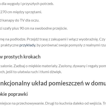
 dla wygody i przyszłych potrzeb.
–270 cm między sprzętami.
d kanapy do TV dla oczu.
i szafy plus 90 cm na swobodne przejście.
aśmę na podłodze. Przejdź trasę z zakupami i włącz wyobraźnię. Cz
yj praktyczne
przykłady
, by porównać swoje pomysły z realnymi rzu
w prostych krokach
y salonie. Zadbaj o miękkie materiały. Zasłony, dywany i regały po
h, jeśli to ułatwia ruch i tłumi dźwięk.
unkcjonalny układ pomieszczeń w dom
bkie poprawki
miejsce na przechowywanie. Drugi to kuchnia daleko od wejścia. T