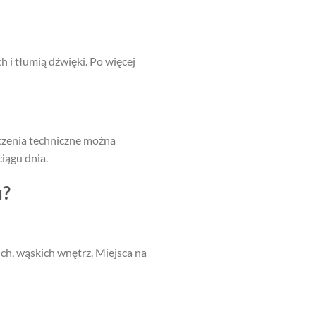
 i tłumią dźwięki. Po więcej
zczenia techniczne można
iągu dnia.
u?
ich, wąskich wnętrz. Miejsca na