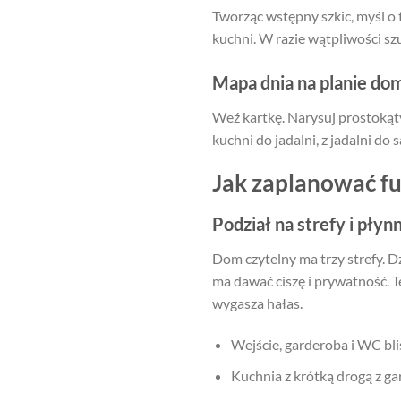
Tworząc wstępny szkic, myśl o t
kuchni. W razie wątpliwości sz
Mapa dnia na planie do
Weź kartkę. Narysuj prostokąty
kuchni do jadalni, z jadalni do 
Jak zaplanować f
Podział na strefy i płyn
Dom czytelny ma trzy strefy. D
ma dawać ciszę i prywatność. T
wygasza hałas.
Wejście, garderoba i WC bl
Kuchnia z krótką drogą z ga