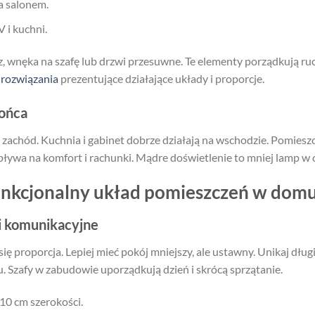
a salonem.
V i kuchni.
, wnęka na szafę lub drzwi przesuwne. Te elementy porządkują ruch
e
rozwiązania
prezentujące działające układy i proporcje.
łońca
e i zachód. Kuchnia i gabinet dobrze działają na wschodzie. Pomies
ływa na komfort i rachunki. Mądre doświetlenie to mniej lamp w c
unkcjonalny układ pomieszczeń w dom
gi komunikacyjne
się proporcja. Lepiej mieć pokój mniejszy, ale ustawny. Unikaj dług
. Szafy w zabudowie uporządkują dzień i skrócą sprzątanie.
0 cm szerokości.