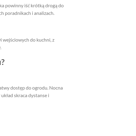
ika powinny iść krótką drogą do
 poradnikach i analizach.
i wejściowych do kuchni, z
.
u?
 łatwy dostęp do ogrodu. Nocna
 układ skraca dystanse i