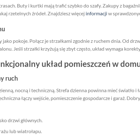
rasach. Buty i kurtki mają trafić szybko do szafy. Zakupy z bagażn
ukaj rzetelnych źródeł. Znajdziesz więcej
informacji
w sprawdzonych
mu
 jako pokoje. Połącz je strzałkami zgodnie z ruchem dnia. Od drzw
salonu. Jeśli strzałki krzyżują się zbyt często, układ wymaga korekty
unkcjonalny układ pomieszczeń w dom
ny ruch
zienną, nocną i techniczną. Strefa dzienna powinna mieć światło i
echniczna łączy wejście, pomieszczenie gospodarcze i garaż. Dobry
isko drzwi głównych.
rażu lub wiatrołapu.