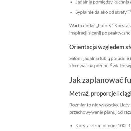
Jadalnia pomiędzy kuchnią 
Sypialnie daleko od strefy T
Warto dodać „bufory”. Korytarz
inspiracji sięgnij po praktyczn
Orientacja względem s
Salon i jadalnia lubią południ
kierować na północ. Światło wp
Jak zaplanować f
Metraż, proporcje i cią
Rozmiar to nie wszystko. Liczy 
przechowywanie planuj od razu
Korytarze: minimum 100–11