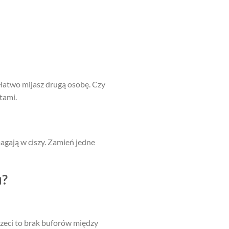
y łatwo mijasz drugą osobę. Czy
tami.
magają w ciszy. Zamień jedne
u?
rzeci to brak buforów między