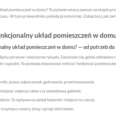
kład pomieszczeń w domu? To pytanie wraca zawsze na etapie pro
zasu. W tym przewodniku pokażę proste kroki. Zobaczysz, jak zam
unkcjonalny układ pomieszczeń w dom
nalny układ pomieszczeń w domu? — od potrzeb do 
isz poranne i wieczorne rytuały. Zastanów się, gdzie odkładasz rz
ie i sypialni. To pozwala dopasować metraż i kolejność pomieszcz
trefy: praca, odpoczynek, gotowanie, przechowywanie.
ażniejsze: większy salon czy dodatkowy gabinet.
ików. To wpływa na układ łazienek i miejsce na rzeczy.
rzymasz rowery zimą i sprzęt letni latem.