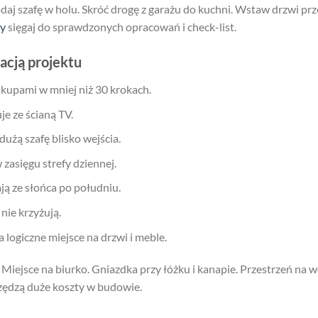
odaj szafę w holu. Skróć drogę z garażu do kuchni. Wstaw drzwi p
ły
sięgaj do sprawdzonych opracowań i check-list.
acją projektu
akupami w mniej niż 30 krokach.
je ze ścianą TV.
użą szafę blisko wejścia.
 zasięgu strefy dziennej.
ją ze słońca po południu.
nie krzyżują.
logiczne miejsce na drzwi i meble.
 Miejsce na biurko. Gniazdka przy łóżku i kanapie. Przestrzeń na w
zędzą duże koszty w budowie.