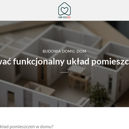
BUDOWA DOMU
,
DOM
wać funkcjonalny układ pomiesz
układ pomieszczeń w domu?