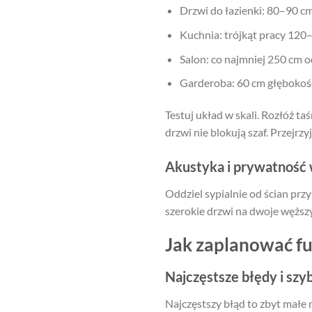
Drzwi do łazienki: 80–90 cm
Kuchnia: trójkąt pracy 120
Salon: co najmniej 250 cm o
Garderoba: 60 cm głębokośc
Testuj układ w skali. Rozłóż t
drzwi nie blokują szaf. Przejrz
Akustyka i prywatność 
Oddziel sypialnie od ścian prz
szerokie drzwi na dwoje węższyc
Jak zaplanować f
Najczęstsze błędy i szy
Najczęstszy błąd to zbyt małe 