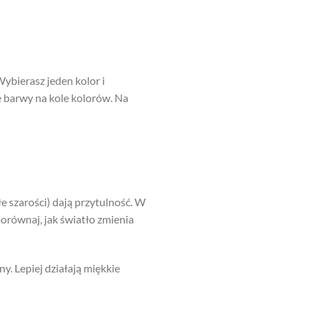
ybierasz jeden kolor i
ie barwy na kole kolorów. Na
łe szarości) dają przytulność. W
porównaj, jak światło zmienia
y. Lepiej działają miękkie