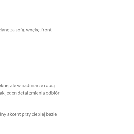
anę za sofą, wnękę, front
ękne, ale w nadmiarze robią
jak jeden detal zmienia odbiór
ny akcent przy ciepłej bazie