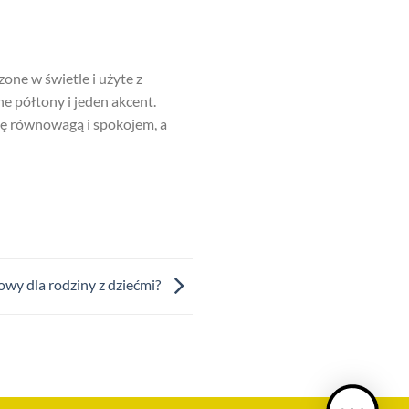
one w świetle i użyte z
e półtony i jeden akcent.
się równowagą i spokojem, a
wy dla rodziny z dziećmi?