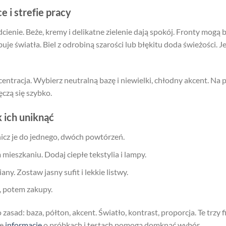
e i strefie pracy
odcienie. Beże, kremy i delikatne zielenie dają spokój. Fronty mogą
uje światła. Biel z odrobiną szarości lub błękitu doda świeżości. 
entracja. Wybierz neutralną bazę i niewielki, chłodny akcent. Na p
czą się szybko.
k ich uniknąć
icz je do jednego, dwóch powtórzeń.
ieszkaniu. Dodaj ciepłe tekstylia i lampy.
ny. Zostaw jasny sufit i lekkie listwy.
, potem zakupy.
 zasad: baza, półton, akcent. Światło, kontrast, proporcja. Te trzy
we
informacje
o próbkach i testach pomogą domknąć wybór.