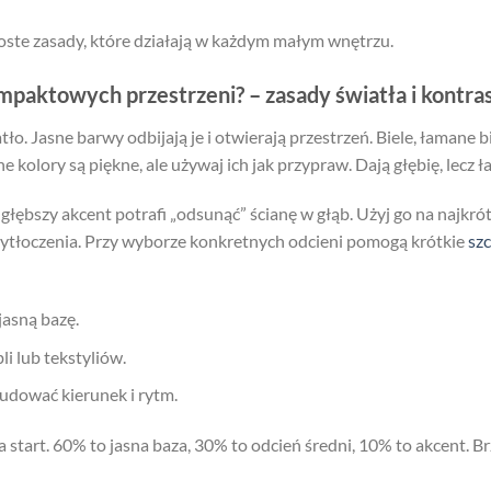
proste zasady, które działają w każdym małym wnętrzu.
mpaktowych przestrzeni? – zasady światła i kontra
o. Jasne barwy odbijają je i otwierają przestrzeń. Biele, łamane b
e kolory są piękne, ale używaj ich jak przypraw. Dają głębię, lecz
 głębszy akcent potrafi „odsunąć” ścianę w głąb. Użyj go na najkró
zytłoczenia. Przy wyborze konkretnych odcieni pomogą krótkie
sz
jasną bazę.
i lub tekstyliów.
udować kierunek i rytm.
 start. 60% to jasna baza, 30% to odcień średni, 10% to akcent. B