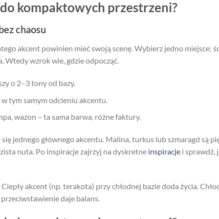
y do kompaktowych przestrzeni?
bez chaosu
tego akcent powinien mieć swoją scenę. Wybierz jedno miejsce: ści
 Wtedy wzrok wie, gdzie odpocząć.
zy o 2–3 tony od bazy.
ny w tym samym odcieniu akcentu.
pa, wazon – ta sama barwa, różne faktury.
aj się jednego głównego akcentu. Malina, turkus lub szmaragd są pi
zista nuta. Po inspiracje zajrzyj na dyskretne
inspiracje
i sprawdź, 
Ciepły akcent (np. terakota) przy chłodnej bazie doda życia. Chłod
 przeciwstawienie daje balans.