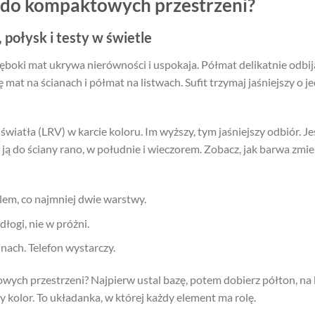
y do kompaktowych przestrzeni?
 połysk i testy w świetle
ęboki mat ukrywa nierówności i uspokaja. Półmat delikatnie odbija
at na ścianach i półmat na listwach. Sufit trzymaj jaśniejszy o j
wiatła (LRV) w karcie koloru. Im wyższy, tym jaśniejszy odbiór. Je
ją do ściany rano, w południe i wieczorem. Zobacz, jak barwa zmie
lem, co najmniej dwie warstwy.
łogi, nie w próżni.
nach. Telefon wystarczy.
ych przestrzeni? Najpierw ustal bazę, potem dobierz półton, na 
y kolor. To układanka, w której każdy element ma rolę.