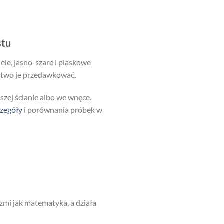
stu
iele, jasno-szare i piaskowe
 łatwo je przedawkować.
tszej ścianie albo we wnęce.
czegóły
i porównania próbek w
rzmi jak matematyka, a działa