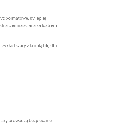
 być półmatowe, by lepiej
Jedna ciemna ściana za lustrem
rzykład szary z kroplą błękitu.
 filary prowadzą bezpiecznie