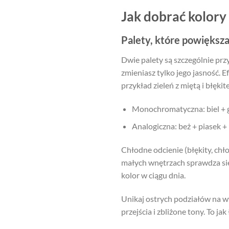
Jak dobrać kolor
Palety, które powiększa
Dwie palety są szczególnie pr
zmieniasz tylko jego jasność. E
przykład zieleń z miętą i błękit
Monochromatyczna: biel + goł
Analogiczna: beż + piasek +
Chłodne odcienie (błękity, chło
małych wnętrzach sprawdza się 
kolor w ciągu dnia.
Unikaj ostrych podziałów na wy
przejścia i zbliżone tony. To jak