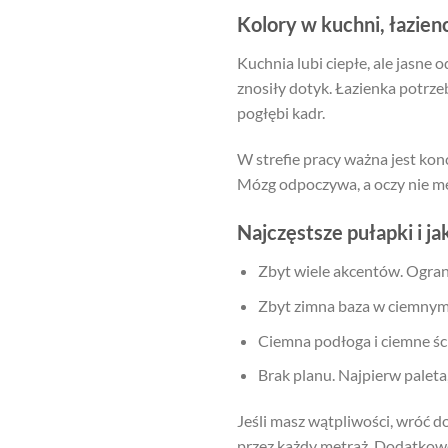
Kolory w kuchni, łazienc
Kuchnia lubi ciepłe, ale jasne 
znosiły dotyk. Łazienka potrzeb
pogłębi kadr.
W strefie pracy ważna jest konc
Mózg odpoczywa, a oczy nie mę
Najczęstsze pułapki i ja
Zbyt wiele akcentów. Ogran
Zbyt zimna baza w ciemnym m
Ciemna podłoga i ciemne ścia
Brak planu. Najpierw paleta
Jeśli masz wątpliwości, wróć do
przez każdy metraż. Dodatko