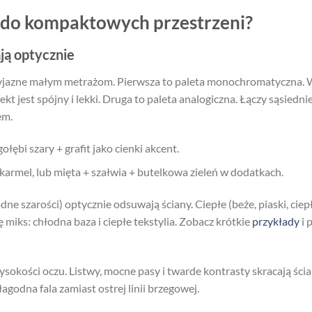
y do kompaktowych przestrzeni?
ją optycznie
zyjazne małym metrażom. Pierwsza to paleta monochromatyczna. W
fekt jest spójny i lekki. Druga to paleta analogiczna. Łączy sąsiedn
em.
ębi szary + grafit jako cienki akcent.
 karmel, lub mięta + szałwia + butelkowa zieleń w dodatkach.
dne szarości) optycznie odsuwają ściany. Ciepłe (beże, piaski, ciep
miks: chłodna baza i ciepłe tekstylia. Zobacz krótkie
przykłady
i 
sokości oczu. Listwy, mocne pasy i twarde kontrasty skracają ścian
 łagodna fala zamiast ostrej linii brzegowej.