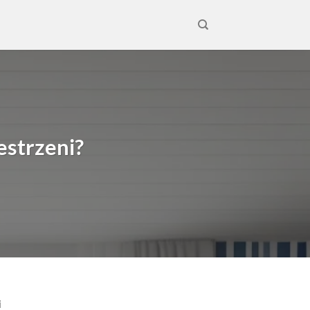
estrzeni?
i