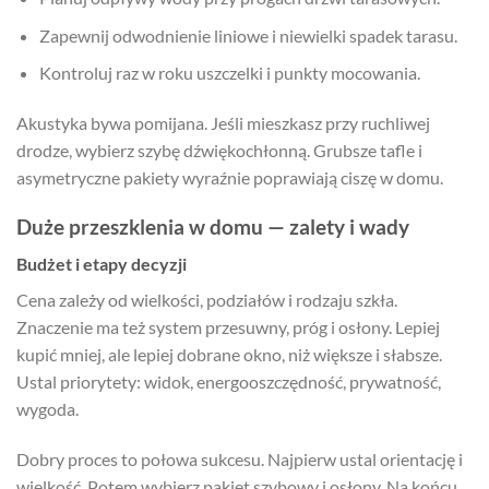
Zapewnij odwodnienie liniowe i niewielki spadek tarasu.
Kontroluj raz w roku uszczelki i punkty mocowania.
Akustyka bywa pomijana. Jeśli mieszkasz przy ruchliwej
drodze, wybierz szybę dźwiękochłonną. Grubsze tafle i
asymetryczne pakiety wyraźnie poprawiają ciszę w domu.
Duże przeszklenia w domu — zalety i wady
Budżet i etapy decyzji
Cena zależy od wielkości, podziałów i rodzaju szkła.
Znaczenie ma też system przesuwny, próg i osłony. Lepiej
kupić mniej, ale lepiej dobrane okno, niż większe i słabsze.
Ustal priorytety: widok, energooszczędność, prywatność,
wygoda.
Dobry proces to połowa sukcesu. Najpierw ustal orientację i
wielkość. Potem wybierz pakiet szybowy i osłony. Na końcu