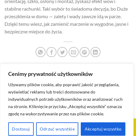
orientację, szkło, osłony i montaż, zyskasz efekt wow i
stabilne rachunki. Taki wybór to świadoma decyzja, bo Duże
przeszklenia w domu — zalety i wady zawsze idą w parze.
Dzięki temu wiesz, jak zamienić marzenie w wygodne, jasne i
bezpieczne miejsce do życia.
Cenimy prywatność użytkowników
Okna do nowoczesnego domu
Jak dobrać drzwi wejściowe
— jakie wybrać?
do nowoczesnego domu?
Używamy plików cookie, aby poprawić jakość przeglądania,
wyświetlać reklamy lub treści dostosowane do
indywidualnych potrzeb użytkowników oraz analizować ruch
na stronie. Kliknięcie przycisku „Akceptuj wszystkie” oznacza
zgodę na wykorzystywanie przez nas plików cookie.
BLOG
POLITYKA PRYWATNOŚCI
REGULAMIN
KONTAKT
Dostosuj
Odrzuć wszystkie
Akceptuj wszystko
[2025] ©
Domki MODULOVE