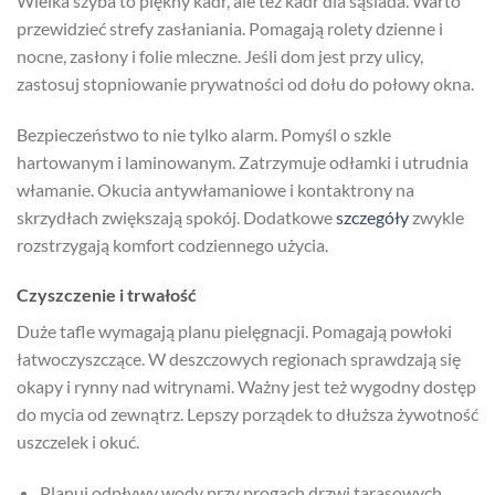
Wielka szyba to piękny kadr, ale też kadr dla sąsiada. Warto
przewidzieć strefy zasłaniania. Pomagają rolety dzienne i
nocne, zasłony i folie mleczne. Jeśli dom jest przy ulicy,
zastosuj stopniowanie prywatności od dołu do połowy okna.
Bezpieczeństwo to nie tylko alarm. Pomyśl o szkle
hartowanym i laminowanym. Zatrzymuje odłamki i utrudnia
włamanie. Okucia antywłamaniowe i kontaktrony na
skrzydłach zwiększają spokój. Dodatkowe
szczegóły
zwykle
rozstrzygają komfort codziennego użycia.
Czyszczenie i trwałość
Duże tafle wymagają planu pielęgnacji. Pomagają powłoki
łatwoczyszczące. W deszczowych regionach sprawdzają się
okapy i rynny nad witrynami. Ważny jest też wygodny dostęp
do mycia od zewnątrz. Lepszy porządek to dłuższa żywotność
uszczelek i okuć.
Planuj odpływy wody przy progach drzwi tarasowych.