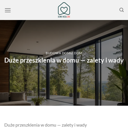
Przewiń
do
zawartości
BUDOWA DOMU
,
DOM
Duże przeszklenia w domu — zalety i wady
Duże przeszklenia w domu — zalety i wady