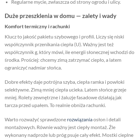
Regularne mycie, zwłaszcza od strony ogrodu i ulicy.
Duże przeszklenia w domu — zalety i wady
Komfort termiczny i rachunki
Klucz to jakość pakietu szybowego i profili. Liczy się niski
współczynnik przenikania ciepła (U). Ważny jest też
współczynnik g, który mówi, ile energii słonecznej wchodzi do
środka. Prościej: chcemy zimą zatrzymać ciepło, a latem
ograniczyć nadmiar słońca.
Dobre efekty daje potrójna szyba, ciepła ramka i powłoki
selektywne. Zimą mniej ciepła ucieka. Latem słońce grzeje
mniej. Rolety zewnętrzne i żaluzje fasadowe działają jak
tarcza przed upałem. To realnie obniża rachunki.
Warto rozważyć sprawdzone
rozwiązania
osłon i detali
montażowych. Równie ważny jest ciepły montaż. Źle
wykonany nadproże lub próg psuje cały efekt. Mostki cieplne