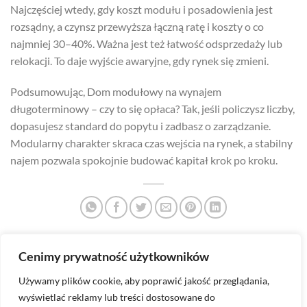
Najczęściej wtedy, gdy koszt modułu i posadowienia jest
rozsądny, a czynsz przewyższa łączną ratę i koszty o co
najmniej 30–40%. Ważna jest też łatwość odsprzedaży lub
relokacji. To daje wyjście awaryjne, gdy rynek się zmieni.
Podsumowując, Dom modułowy na wynajem
długoterminowy – czy to się opłaca? Tak, jeśli policzysz liczby,
dopasujesz standard do popytu i zadbasz o zarządzanie.
Modularny charakter skraca czas wejścia na rynek, a stabilny
najem pozwala spokojnie budować kapitał krok po kroku.
Cenimy prywatność użytkowników
Domki modułowe w turystyce
Domy modułowe w miastach
– ile można zarobić?
– rosnący trend?
Używamy plików cookie, aby poprawić jakość przeglądania,
wyświetlać reklamy lub treści dostosowane do