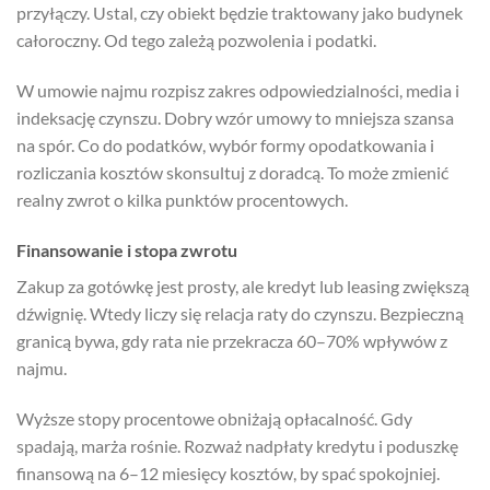
przyłączy. Ustal, czy obiekt będzie traktowany jako budynek
całoroczny. Od tego zależą pozwolenia i podatki.
W umowie najmu rozpisz zakres odpowiedzialności, media i
indeksację czynszu. Dobry wzór umowy to mniejsza szansa
na spór. Co do podatków, wybór formy opodatkowania i
rozliczania kosztów skonsultuj z doradcą. To może zmienić
realny zwrot o kilka punktów procentowych.
Finansowanie i stopa zwrotu
Zakup za gotówkę jest prosty, ale kredyt lub leasing zwiększą
dźwignię. Wtedy liczy się relacja raty do czynszu. Bezpieczną
granicą bywa, gdy rata nie przekracza 60–70% wpływów z
najmu.
Wyższe stopy procentowe obniżają opłacalność. Gdy
spadają, marża rośnie. Rozważ nadpłaty kredytu i poduszkę
finansową na 6–12 miesięcy kosztów, by spać spokojniej.