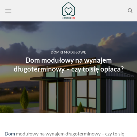
Przewiń
do
zawartości
DOMKI MODUŁOWE
Dom modułowy na wynajem
długoterminowy – czy to się opłaca?
Dom
modułowy na wynajem długoterminowy – czy to się