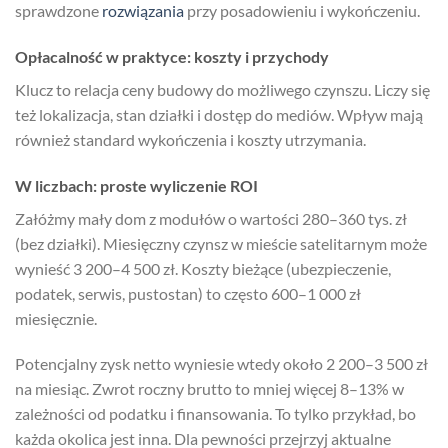
sprawdzone
rozwiązania
przy posadowieniu i wykończeniu.
Opłacalność w praktyce: koszty i przychody
Klucz to relacja ceny budowy do możliwego czynszu. Liczy się
też lokalizacja, stan działki i dostęp do mediów. Wpływ mają
również standard wykończenia i koszty utrzymania.
W liczbach: proste wyliczenie ROI
Załóżmy mały dom z modułów o wartości 280–360 tys. zł
(bez działki). Miesięczny czynsz w mieście satelitarnym może
wynieść 3 200–4 500 zł. Koszty bieżące (ubezpieczenie,
podatek, serwis, pustostan) to często 600–1 000 zł
miesięcznie.
Potencjalny zysk netto wyniesie wtedy około 2 200–3 500 zł
na miesiąc. Zwrot roczny brutto to mniej więcej 8–13% w
zależności od podatku i finansowania. To tylko przykład, bo
każda okolica jest inna. Dla pewności przejrzyj aktualne