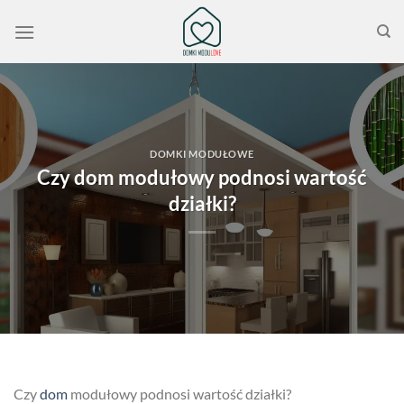
Przewiń
do
zawartości
DOMKI MODUŁOWE
Czy dom modułowy podnosi wartość
działki?
Czy
dom
modułowy podnosi wartość działki?