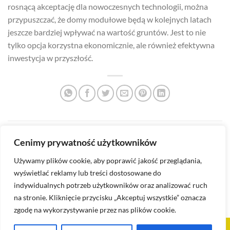
rosnącą akceptację dla nowoczesnych technologii, można
przypuszczać, że domy modułowe będą w kolejnych latach
jeszcze bardziej wpływać na wartość gruntów. Jest to nie
tylko opcja korzystna ekonomicznie, ale również efektywna
inwestycja w przyszłość.
Jakie technologie stosuje się
Jakie są ograniczenia domów
Cenimy prywatność użytkowników
w budownictwie
modułowych?
modułowym?
Używamy plików cookie, aby poprawić jakość przeglądania,
wyświetlać reklamy lub treści dostosowane do
indywidualnych potrzeb użytkowników oraz analizować ruch
na stronie. Kliknięcie przycisku „Akceptuj wszystkie” oznacza
zgodę na wykorzystywanie przez nas plików cookie.
BLOG
POLITYKA PRYWATNOŚCI
REGULAMIN
KONTAKT