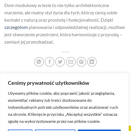
Dom modułowy w lesie to nie tylko architektoniczne
marzenie, ale realny styl życia dla tych, którzy cenią sobie
kontakt z naturą oraz prostotę i funkcjonalność. Dzięki
szczegółom
planowania i odpowiedzialnej realizacji, możliwe
jest stworzenie przestrzeni, która harmonizuje z przyrodą –
zamiast jej przeszkadzać.
Cenimy prywatność użytkowników
Jak wygląda akustyka w domu
Jakie są koszty transportu
modułowym?
domu modułowego?
Używamy plików cookie, aby poprawić jakość przeglądania,
wyświetlać reklamy lub treści dostosowane do
indywidualnych potrzeb użytkowników oraz analizować ruch
na stronie. Kliknięcie przycisku „Akceptuj wszystkie” oznacza
zgodę na wykorzystywanie przez nas plików cookie.