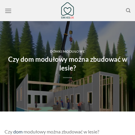
Przewiń
do
zawartości
DOMKI MODUŁOWE
Czy dom modułowy można zbudować w
lesie?
Czy
dom
modułowy można zbudować w lesie?