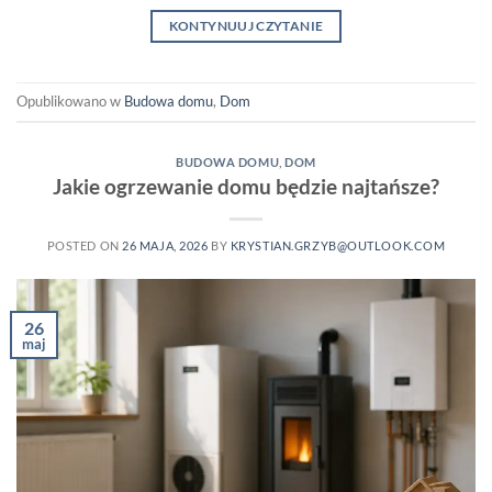
KONTYNUUJ CZYTANIE
Opublikowano w
Budowa domu
,
Dom
BUDOWA DOMU
,
DOM
Jakie ogrzewanie domu będzie najtańsze?
POSTED ON
26 MAJA, 2026
BY
KRYSTIAN.GRZYB@OUTLOOK.COM
26
maj