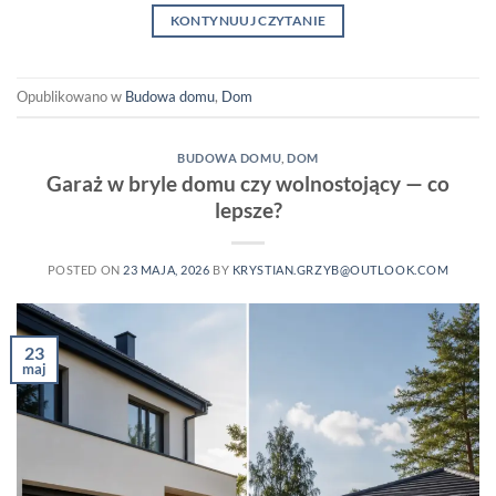
KONTYNUUJ CZYTANIE
Opublikowano w
Budowa domu
,
Dom
BUDOWA DOMU
,
DOM
Garaż w bryle domu czy wolnostojący — co
lepsze?
POSTED ON
23 MAJA, 2026
BY
KRYSTIAN.GRZYB@OUTLOOK.COM
23
maj