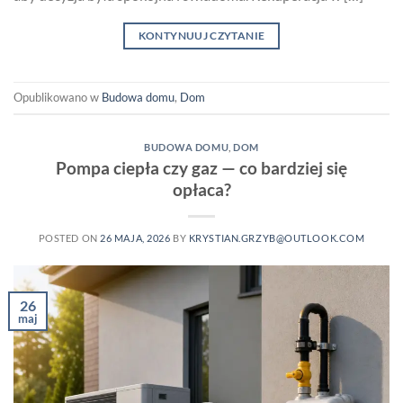
KONTYNUUJ CZYTANIE
Opublikowano w
Budowa domu
,
Dom
BUDOWA DOMU
,
DOM
Pompa ciepła czy gaz — co bardziej się
opłaca?
POSTED ON
26 MAJA, 2026
BY
KRYSTIAN.GRZYB@OUTLOOK.COM
26
maj