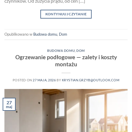
czynników. Od zużycia prądu, od cen […]
KONTYNUUJ CZYTANIE
Opublikowano w
Budowa domu
,
Dom
BUDOWA DOMU
,
DOM
Ogrzewanie podłogowe — zalety i koszty
montażu
POSTED ON
27 MAJA, 2026
BY
KRYSTIAN.GRZYB@OUTLOOK.COM
27
maj