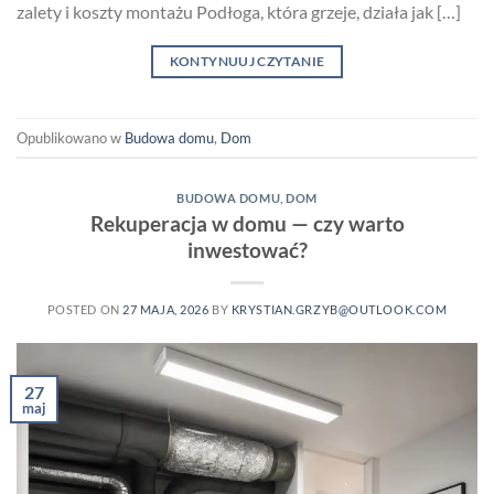
zalety i koszty montażu Podłoga, która grzeje, działa jak […]
KONTYNUUJ CZYTANIE
Opublikowano w
Budowa domu
,
Dom
BUDOWA DOMU
,
DOM
Rekuperacja w domu — czy warto
inwestować?
POSTED ON
27 MAJA, 2026
BY
KRYSTIAN.GRZYB@OUTLOOK.COM
27
maj