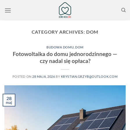
Przewiń
do
zawartości
CATEGORY ARCHIVES:
DOM
BUDOWA DOMU
,
DOM
Fotowoltaika do domu jednorodzinnego —
czy nadal się opłaca?
POSTED ON
28 MAJA, 2026
BY
KRYSTIAN.GRZYB@OUTLOOK.COM
28
maj