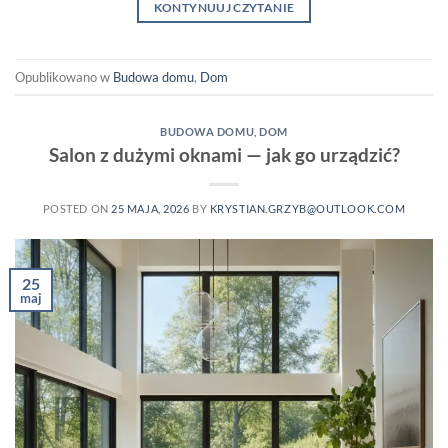
KONTYNUUJ CZYTANIE
Opublikowano w
Budowa domu
,
Dom
BUDOWA DOMU
,
DOM
Salon z dużymi oknami — jak go urządzić?
POSTED ON
25 MAJA, 2026
BY
KRYSTIAN.GRZYB@OUTLOOK.COM
25
maj