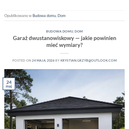
Opublikowano w
Budowa domu
,
Dom
BUDOWA DOMU
,
DOM
Garaż dwustanowiskowy — jakie powinien
mieć wymiary?
POSTED ON
24 MAJA, 2026
BY
KRYSTIAN.GRZYB@OUTLOOK.COM
24
maj